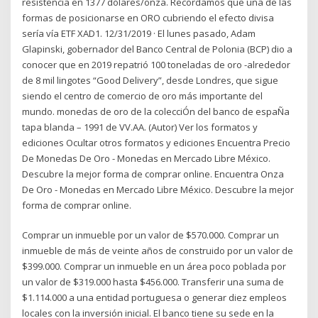
resistencia en 1377 dólares/onza. Recordamos que una de las
formas de posicionarse en ORO cubriendo el efecto divisa
sería vía ETF XAD1. 12/31/2019 · El lunes pasado, Adam
Glapinski, gobernador del Banco Central de Polonia (BCP) dio a
conocer que en 2019 repatrió 100 toneladas de oro -alrededor
de 8 mil lingotes “Good Delivery”, desde Londres, que sigue
siendo el centro de comercio de oro más importante del
mundo. monedas de oro de la colecciÓn del banco de espaÑa
tapa blanda – 1991 de VV.AA. (Autor) Ver los formatos y
ediciones Ocultar otros formatos y ediciones Encuentra Precio
De Monedas De Oro - Monedas en Mercado Libre México.
Descubre la mejor forma de comprar online. Encuentra Onza
De Oro - Monedas en Mercado Libre México. Descubre la mejor
forma de comprar online.
Comprar un inmueble por un valor de $570.000. Comprar un
inmueble de más de veinte años de construido por un valor de
$399.000. Comprar un inmueble en un área poco poblada por
un valor de $319.000 hasta $456.000. Transferir una suma de
$1.114.000 a una entidad portuguesa o generar diez empleos
locales con la inversión inicial. El banco tiene su sede en la