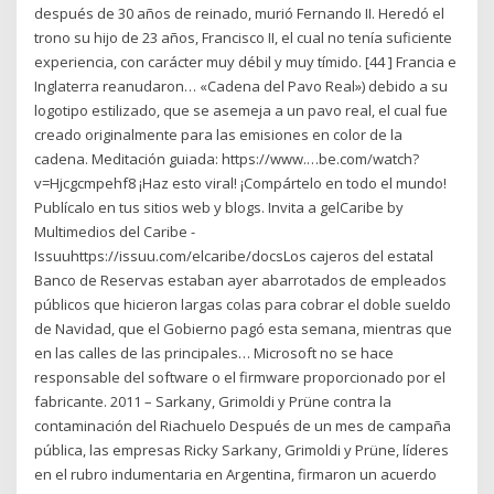
después de 30 años de reinado, murió Fernando II. Heredó el
trono su hijo de 23 años, Francisco II, el cual no tenía suficiente
experiencia, con carácter muy débil y muy tímido. [44 ] Francia e
Inglaterra reanudaron… «Cadena del Pavo Real») debido a su
logotipo estilizado, que se asemeja a un pavo real, el cual fue
creado originalmente para las emisiones en color de la
cadena. Meditación guiada: https://www.…be.com/watch?
v=Hjcgcmpehf8 ¡Haz esto viral! ¡Compártelo en todo el mundo!
Publícalo en tus sitios web y blogs. Invita a gelCaribe by
Multimedios del Caribe -
Issuuhttps://issuu.com/elcaribe/docsLos cajeros del estatal
Banco de Reservas estaban ayer abarrotados de empleados
públicos que hicieron largas colas para cobrar el doble sueldo
de Navidad, que el Gobierno pagó esta semana, mientras que
en las calles de las principales… Microsoft no se hace
responsable del software o el firmware proporcionado por el
fabricante. 2011 – Sarkany, Grimoldi y Prüne contra la
contaminación del Riachuelo Después de un mes de campaña
pública, las empresas Ricky Sarkany, Grimoldi y Prüne, líderes
en el rubro indumentaria en Argentina, firmaron un acuerdo