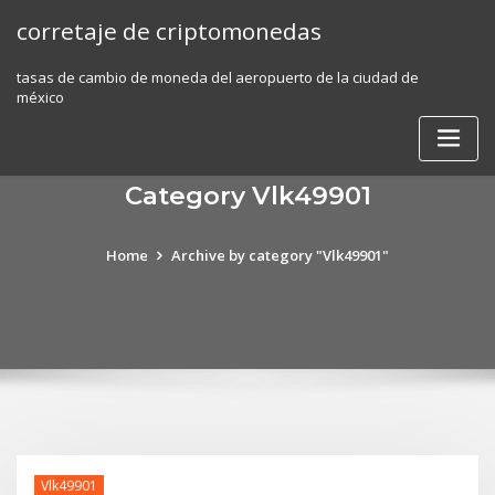
Skip
corretaje de criptomonedas
to
content
tasas de cambio de moneda del aeropuerto de la ciudad de
méxico
Category Vlk49901
Home
Archive by category "Vlk49901"
Vlk49901