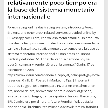
relativamente poco tiempo era
la base del sistema monetario
internacional e
Forex trading, online day trading system, introducing Forex
Brokers, and other stock related services provided online by
Dukascopy.com El oro, ese valioso metal amarillo. Un producto
que desde tiempos inmemoriales ha servido como moneda de
cambio y hasta hace relativamente poco tiempo era la base del
sistema monetario internacional e Citan datos del Banco
Central y del Indec. 6 “El final del cepo: a partir de hoy se
podrán comprar y vender dólares libremente,” Clarín, 17 de
diciembre de 2015,
https://www.clarin.com/economia/cepo_al_dolar-prat-gay-bcra-
reservas_0_rJlldZ… Posted in Marketing Tips | Important
Updates Tagged 10 razones para invertir en oro, ahorrar en
oro, ahorro de oro, aprovechar oportunidades, argentina,
atraco bancario, bages, banca española, bancos, Barcelona,
BPI, Cambia oro por dinero, …Arturo Frondizi - Wikipedia, la
enciclopedia librehttps://es.wikipedia.org/wiki/arturo-frondiziEl